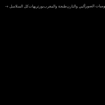
وميات الصور
ألبي والتارن
طنجة والمغرب
بورتريهات
كل السلاسل
→