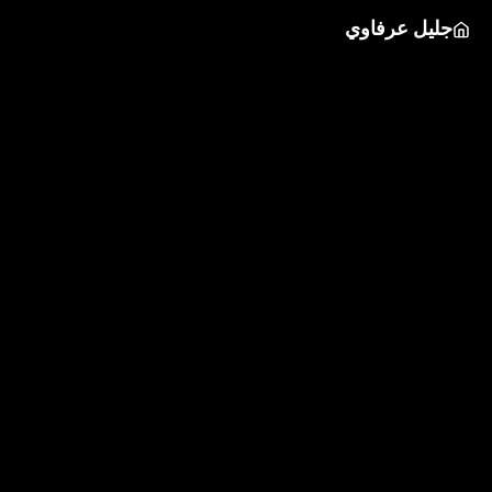
جليل عرفاوي
حضري
بي إم إكس، سكيت ولحظات بلا جاذبية