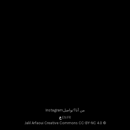
١٣ يناير ٢٠١٣
من أنا؟
تواصل
Instagram
FR
·
EN
·
ع
Creative Commons CC-BY-NC 4.0
© Jalil Arfaoui