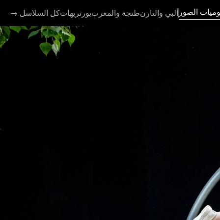
وميات الصور
ألبي والتارن
طنجة والمغرب
بورتريهات
كل السلاسل
→