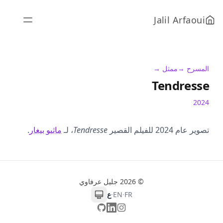
Jalil Arfaoui
المسرح →
ممثل →
Tendresse
2024
تصوير عام 2024 للفيلم القصير
Tendresse
، لـ
ماثيو بيغار
.
© 2026 جليل عرفاوي
FR
·
EN
·
ع
GitHub
LinkedIn
Instagram