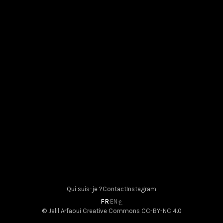
30 mars 2025
Qui suis-je ?
Contact
Instagram
FR
·
EN
·
ع
© Jalil Arfaoui
Creative Commons CC-BY-NC 4.0