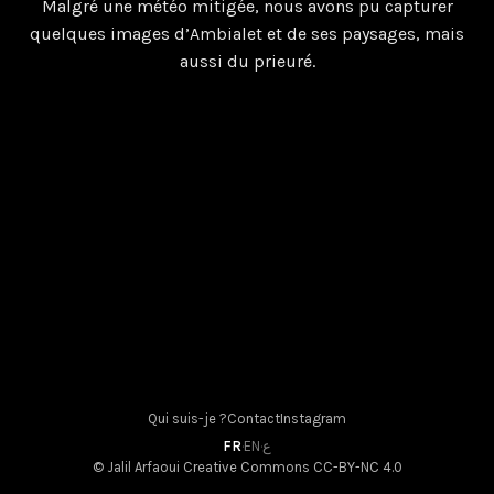
Malgré une météo mitigée, nous avons pu capturer
Vallée du Tarn Tourisme et Albi Tourisme
quelques images d’Ambialet et de ses paysages, mais
11 avril 2026
aussi du prieuré.
Qui suis-je ?
Contact
Instagram
FR
·
EN
·
ع
© Jalil Arfaoui
Creative Commons CC-BY-NC 4.0