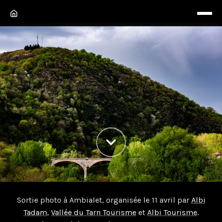
Sortie Albi Tadam à Ambialet
Sortie photo à Ambialet, organisée le 11 avril par
Albi
Tadam
,
Vallée du Tarn Tourisme
et
Albi Tourisme
.
Sortie photo à Ambialet organisée par Albi Tadam,