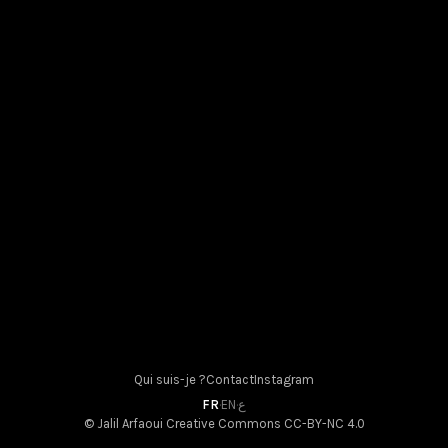
19 mai 2026
Qui suis-je ?
Contact
Instagram
FR
·
EN
·
ع
© Jalil Arfaoui
Creative Commons CC-BY-NC 4.0