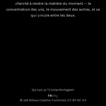
cherché à rendre la matière du moment — la
2 mai 2026
concentration des uns, le mouvement des autres, et ce
qui circule entre les deux.
Qui suis-je ?
Contact
Instagram
FR
·
EN
·
ع
© Jalil Arfaoui
Creative Commons CC-BY-NC 4.0