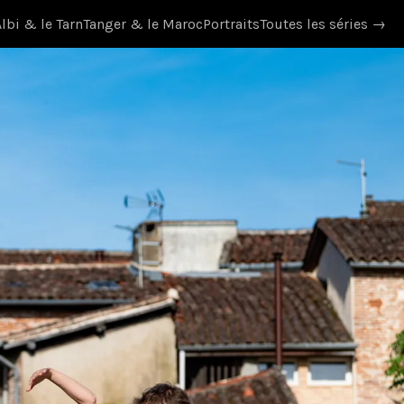
Albi & le Tarn
Tanger & le Maroc
Portraits
Toutes les séries
→