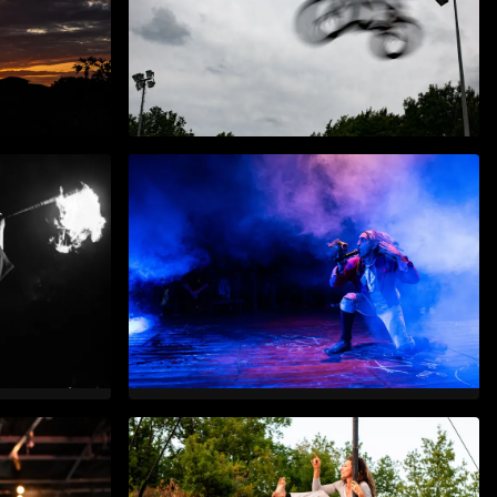
deleine
L’Estafette à Cap Découverte
mai 2026
ine de
La Caravane des Songes
nov. 2025