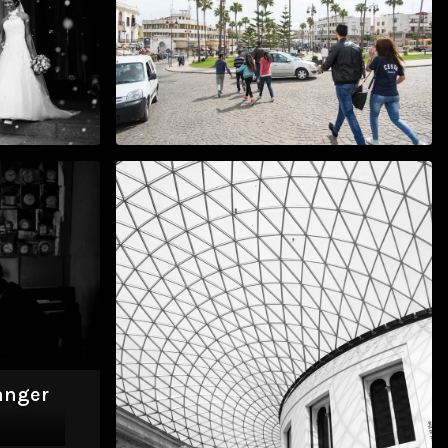
homas
Enigma
avr. 2015
anger