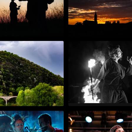
ts de la nuit
Crépuscule sur la Ma
mai 2026
Dharma au Musée-M
lbi Tadam à Ambialet
Cagnac
déc. 2025