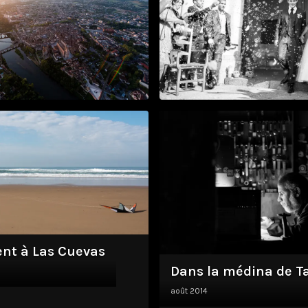
us Albi
Mariage Aurore & T
sept. 2015
ent à Las Cuevas
Dans la médina de T
août 2014