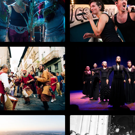
s
Picon mon Amour
août 2025
évales de Cordes
Un Olé pour Eux
juin 2025