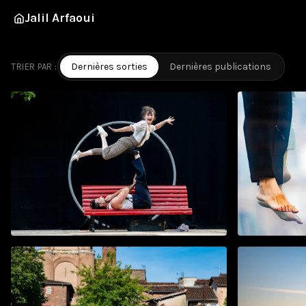
Jalil Arfaoui
Dernières sorties
Dernières sorties
Dernières publications
TRIER PAR :
Circus Vallée
Naïade
juin 2026
mai 2026