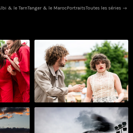
Albi & le Tarn
Tanger & le Maroc
Portraits
Toutes les séries
→
Ce que murmurent les
balcons
mai 2026