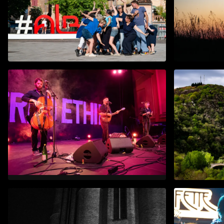
Instants Dansés
Les secre
mai 2026
mai 2026
Festival Trad’Ethik 2026
Sortie A
mai 2026
avr. 2026