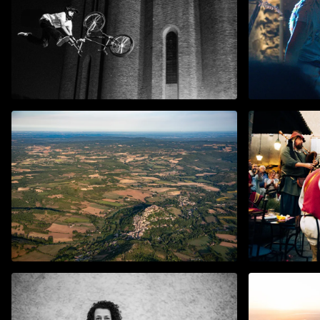
La Yegro
Urban Festival 2025
août 2025
août 2025
Le Ciel de Cordes
Les Médi
août 2025
juil. 2025