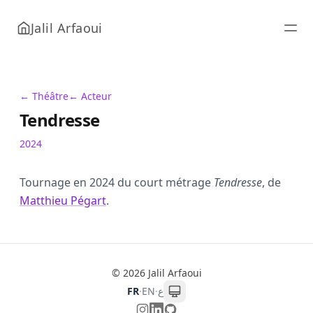
Jalil Arfaoui
← Théâtre
← Acteur
Tendresse
2024
Tournage en 2024 du court métrage
Tendresse
, de
Matthieu Pégart
.
© 2026 Jalil Arfaoui
FR
·
EN
·
ع
Instagram
LinkedIn
GitHub