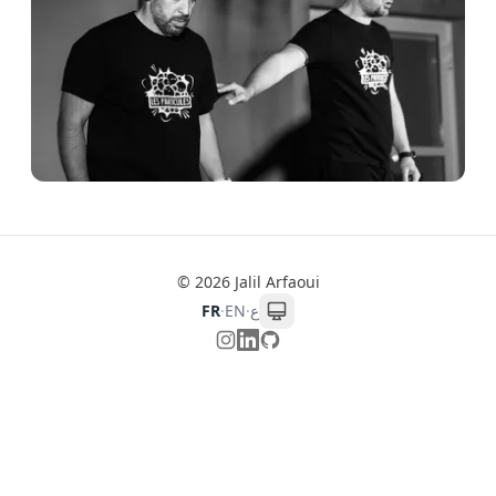
© 2026 Jalil Arfaoui
FR
·
EN
·
ع
Instagram
LinkedIn
GitHub